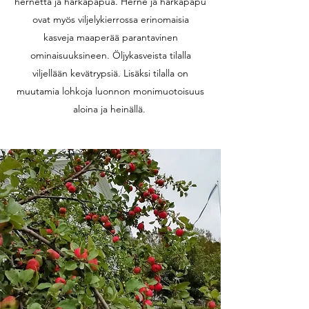
hernettä ja härkäpapua. Herne ja härkäpapu
ovat myös viljelykierrossa erinomaisia
kasveja maaperää parantavinen
ominaisuuksineen. Öljykasveista tilalla
viljellään kevätrypsiä. Lisäksi tilalla on
muutamia lohkoja luonnon monimuotoisuus
aloina ja heinällä.